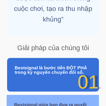
cuộc chơi, tạo ra thu nhập
khủng”
Giải pháp của chúng tôi
Bestsignal là bước tiến ĐỘT PHÁ
trong kỷ nguyên chuyển đổi số.
01
Bestsignal giúp bạn đưa ra quyết